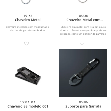
19157
08336
Chaveiro Metal
Chaveiro Metal com
Mosquetão
Chaveiro metálico com mosquetão e
Chaveiro em metal com tira em couro
abridor de garrafas embutido.
sintético. Possui mosquetão e pode ser
utilizado como um abridor de garrafas.
1000 150 1
06386
Chaveiro 88 modelo 001
Suporte para Garrafa