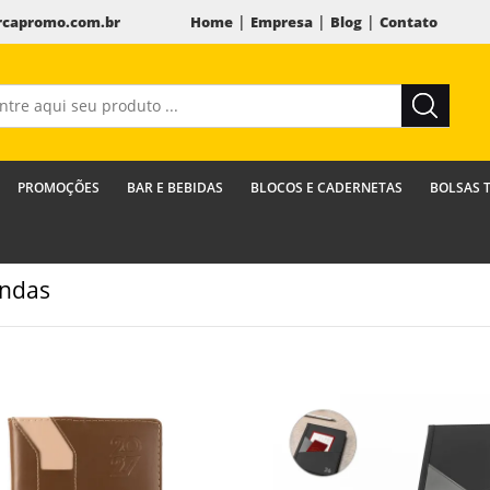
|
|
|
capromo.com.br
Home
Empresa
Blog
Contato
PROMOÇÕES
BAR E BEBIDAS
BLOCOS E CADERNETAS
BOLSAS 
ndas