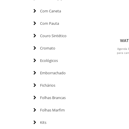
Com Caneta
Com Pauta
Couro Sintético
WAT
Cromato
Agenda 
para can
Ecológicos
Emborrachado
Fichários
Folhas Brancas
Folhas Marfim
Kits