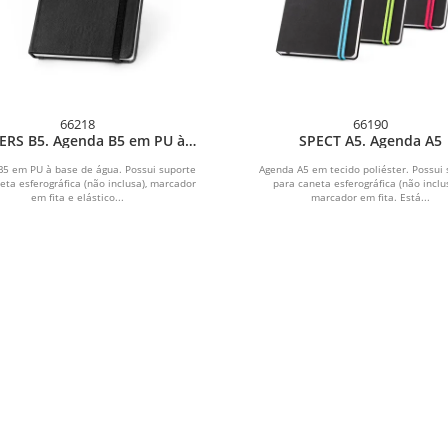
66218
66190
ERS B5. Agenda B5 em PU à
SPECT A5. Agenda A5
base de água
B5 em PU à base de água. Possui suporte
Agenda A5 em tecido poliéster. Possui 
eta esferográfica (não inclusa), marcador
para caneta esferográfica (não inclu
em fita e elástico...
marcador em fita. Está...