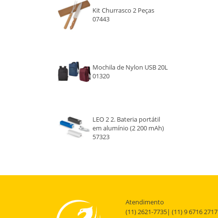
Kit Churrasco 2 Peças
07443
Mochila de Nylon USB 20L
01320
LEO 2 2. Bateria portátil
em alumínio (2 200 mAh)
57323
Atendimento
(11) 2621-7735| (11) 9 6716 2717