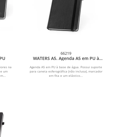
66219
 PU
WATERS A5. Agenda A5 em PU à
base de água
iores na
Agenda A5 em PU à base de água. Possui suporte
 e um
para caneta esferográfica (não inclusa), marcador
m...
em fita e um elástico...