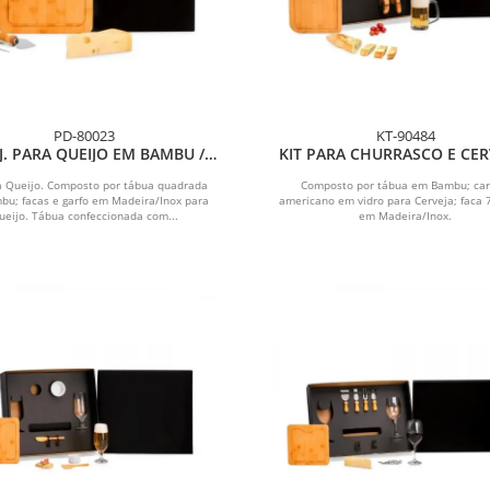
PD-80023
KT-90484
. PARA QUEIJO EM BAMBU /
KIT PARA CHURRASCO E CERV
MADEIRA / INOX - 3 PÇS
4 PÇS
ra Queijo. Composto por tábua quadrada
Composto por tábua em Bambu; ca
u; facas e garfo em Madeira/Inox para
americano em vidro para Cerveja; faca 7
ueijo. Tábua confeccionada com...
em Madeira/Inox.