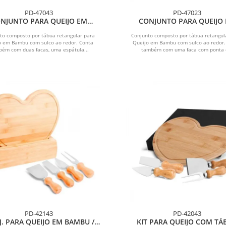
PD-47043
PD-47023
NJUNTO PARA QUEIJO EM
CONJUNTO PARA QUEIJO
BAMBU/INOX - 5 PÇS
BAMBU/INOX - 3 PÇS
to composto por tábua retangular para
Conjunto composto por tábua retangul
o em Bambu com sulco ao redor. Conta
Queijo em Bambu com sulco ao redor.
ém com duas facas, uma espátula...
também com uma faca com ponta e
PD-42143
PD-42043
. PARA QUEIJO EM BAMBU /
KIT PARA QUEIJO COM TÁ