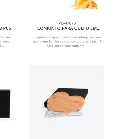
PD-47073
8 PÇS
CONJUNTO PARA QUEIJO EM
BAMBU/MADEIRA/INOX - 2 PÇS
da para
Conjunto composto por tábua retangular para
ma com
queijo em Bambu com sulco ao redor e faca 4
...
para queijo com cabo em...