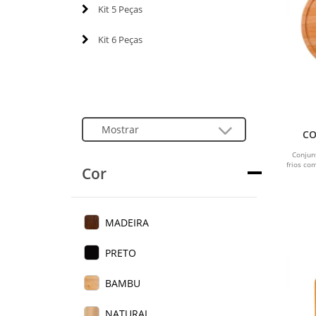
Kit 5 Peças
Kit 6 Peças
CO
BAM
Conjun
frios co
Cor
MADEIRA
PRETO
BAMBU
NATURAL