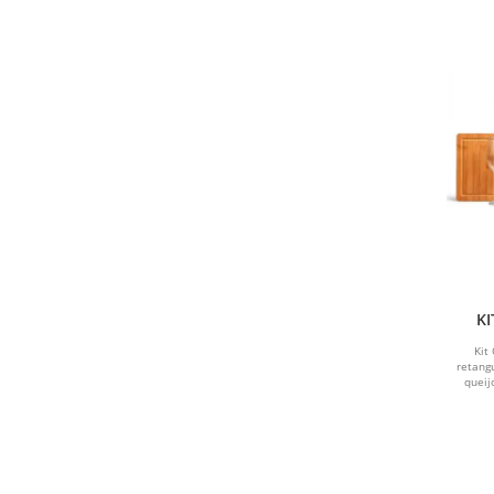
KI
Kit
retang
queij