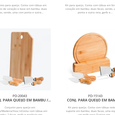
MADEIRA / INOX - 6 PÇS
FORMATO CORAÇÃO - 5 
nto para queijo. Conta com tábua em
Kit para queijo. Conta com tábua em fo
to de coração e base em bambu; duas
coração em bambu; duas facas, sendo,
as, sendo, uma com ponta e outra...
ponta e outra reta, garfo e...
PD-20043
PD-15143
. PARA QUEIJO EM BAMBU /
CONJ. PARA QUEIJO EM BA
IRA / INOX OREGON - 5 PÇS
MADEIRA / INOX CÓRDOBA -
Conjunto para queijo em
Kit para queijo. Conta com tábua red
/Madeira/Inox.\nConta com tábua em
suporte em bambu; duas facas, uma es
ambu: 2 facas, garfo e espátula em
um garfo para Queijos em...