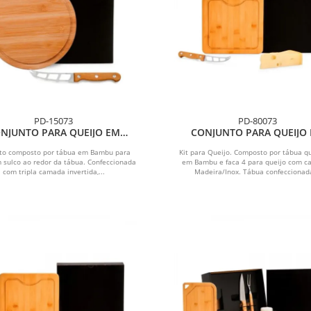
PD-15073
PD-80073
NJUNTO PARA QUEIJO EM
CONJUNTO PARA QUEIJO
BU/MADEIRA/INOX - 2 PÇS
BAMBU/MADEIRA/INOX - 2
to composto por tábua em Bambu para
Kit para Queijo. Composto por tábua q
m sulco ao redor da tábua. Confeccionada
em Bambu e faca 4 para queijo com c
com tripla camada invertida,...
Madeira/Inox. Tábua confeccionada