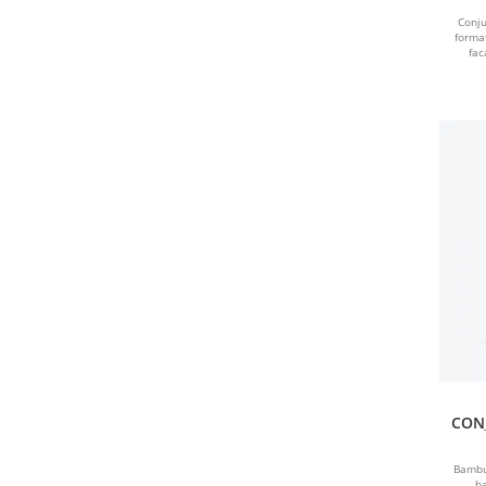
Conju
forma
fac
CONJ
MADE
Bambu
b