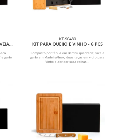
KT-90480
EJA -
KIT PARA QUEIJO E VINHO - 6 PÇS
neca
Composto por tábua em Bambu quadrada; faca e
 e garfo
garfo em Madeira/Inox; duas taças em vidro para
Vinho e abridor saca-rolhas...