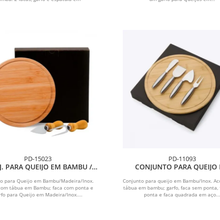
madeira/inox.
PD-15023
PD-11093
. PARA QUEIJO EM BAMBU /
CONJUNTO PARA QUEIJO
INOX - 3 PÇS
BAMBU / INOX - 5 PÇS
to para Queijo em Bambu/Madeira/Inox.
Conjunto para queijo em Bambu/Inox. 
com tábua em Bambu; faca com ponta e
tábua em bambu; garfo, faca sem ponta,
rfo para Queijo em Madeira/Inox....
ponta e faca quadrada em aço..