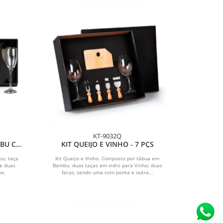
KT-9032Q
BU C/
KIT QUEIJO E VINHO - 7 PÇS
EÇAS
bu; taça
Kit Queijo e Vinho. Composto por tábua em
de duas
Bambu; duas taças em vidro para Vinho; duas
ox.
facas, sendo uma com ponta e outra...