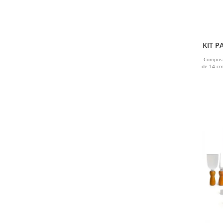
KIT P
Compost
de 14 c