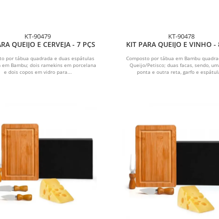
KT-90479
KT-90478
ARA QUEIJO E CERVEJA - 7 PÇS
KIT PARA QUEIJO E VINHO - 
o por tábua quadrada e duas espátulas
Composto por tábua em Bambu quadra
m em Bambu; dois ramekins em porcelana
Queijo/Petisco; duas facas, sendo, u
e dois copos em vidro para...
ponta e outra reta, garfo e espátula