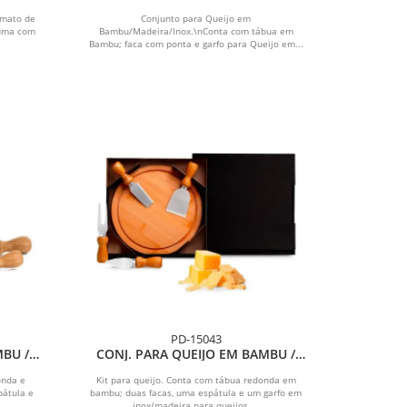
PÇS
PARA QUEIJO - 3 PEÇAS
rmato de
Conjunto para Queijo em
 uma com
Bambu/Madeira/Inox.\nConta com tábua em
Bambu; faca com ponta e garfo para Queijo em...
PD-15043
MBU /
CONJ. PARA QUEIJO EM BAMBU /
 6 PÇS
MADEIRA / INOX - 5 PÇS
onda e
Kit para queijo. Conta com tábua redonda em
pátula e
bambu; duas facas, uma espátula e um garfo em
inox/madeira para queijos....