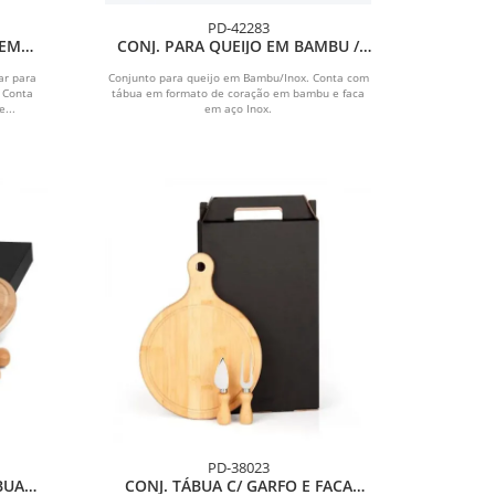
PD-42283
 EM
CONJ. PARA QUEIJO EM BAMBU /
INOX - 2 PÇS
ar para
Conjunto para queijo em Bambu/Inox. Conta com
 Conta
tábua em formato de coração em bambu e faca
...
em aço Inox.
PD-38023
BUA
CONJ. TÁBUA C/ GARFO E FACA