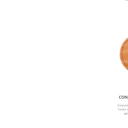
CONJ
Conjun
Conta 
ga