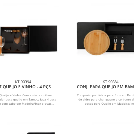
KT-90394
KT-9038U
T QUEIJO E VINHO - 4 PÇS
CONJ. PARA QUEIJO EM BAM
TAÇA P/ CHAMPAGNE - 4 P
 Queijo e Vinho. Composto por tábua
Composto por tábua para frios em Bam
ular para queijo em Bambu; faca 4 para
de vidro para champagne e conjunto 
o com cabo em Madeira/Inox e duas...
peças para Queijo em Madeira/In