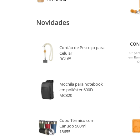
Novidades
CONJ
Cordão de Pescoço para
Celular
Kit pa
em Bamb
BG165
Q
Mochila para notebook
em poliéster 600D
MC320
Copo Térmico com
Canudo 500ml
18655