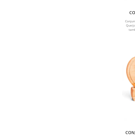
CO
Conjun
Queij
tamb
CONJ