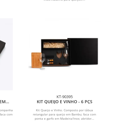
KT-90395
 EM
KIT QUEIJO E VINHO - 6 PÇS
Acompanha
Kit Queijo e Vinho. Composto por tábua
 faca com
retangular para queijo em Bambu; faca com
.
ponta e garfo em Madeira/Inox; abridor...