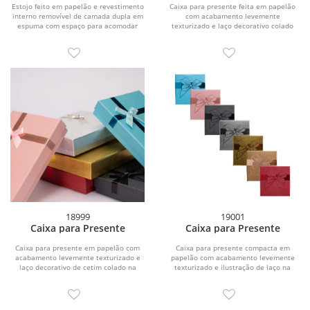
Estojo feito em papelão e revestimento
Caixa para presente feita em papelão
interno removível de camada dupla em
com acabamento levemente
espuma com espaço para acomodar
texturizado e laço decorativo colado
uma caneta ou...
diretamente na tampa....
18999
19001
Caixa para Presente
Caixa para Presente
Caixa para presente em papelão com
Caixa para presente compacta em
acabamento levemente texturizado e
papelão com acabamento levemente
laço decorativo de cetim colado na
texturizado e ilustração de laço na
tampa. Conta...
tampa. Acompanha...