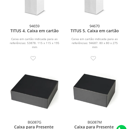
94659
94670
TITUS 4. Caixa em cartão
TITUS 5. Caixa em cartão
Caixa em cartão indicada para as
Caixa em cartão indicada para as
referências: 53878. 115 x 115 x 195
referências: 94687. 80 x 80 x 275
mm
mm
BG087G
BG087M
Caixa para Presente
Caixa para Presente