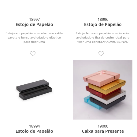
18997
18996
Estojo de Papelão
Estojo de Papelão
Estojo em papelão com abertura estilo
Estojo feito em papelão com interior
gaveta e berço aveludado e elástico
aveludado e fita de cetim ideal para
para fixar uma
fixar uma caneta.\r\n\r\nOBS.:NÃO
caneta.\r\n\r\nOBS.:NÃO...
ACOMPANHA...
18994
19000
Estojo de Papelão
Caixa para Presente