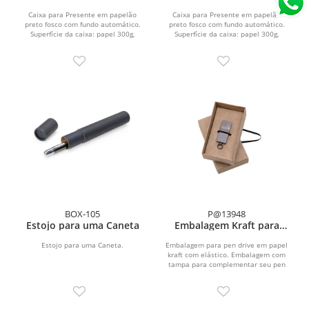
Caixa para Presente em papelão
Caixa para Presente em papelão
preto fosco com fundo automático.
preto fosco com fundo automático.
Superfície da caixa: papel 300g,
Superfície da caixa: papel 300g,
branco por dentro e...
branco por dentro e...
BOX-105
P@13948
Estojo para uma Caneta
Embalagem Kraft para
Pen Drive
Estojo para uma Caneta.
Embalagem para pen drive em papel
kraft com elástico. Embalagem com
tampa para complementar seu pen
drive; elástico de...