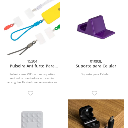
15304
01093L
Pulseira Antifurto Para
Suporte para Celular
Celular
Pulseira em PVC com mosquetão
Suporte para Celular.
redondo conectado a um cartão
retangular flexível que se encaixa na
parte interna da capa...