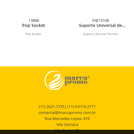
13888
P@13108
Pop Socket
Suporte Universal de
Silicone Flexível para
Celular
Pop Socket.
Suporte Silicone Flexível
(11) 2621-7735| (11) 9 6716 2717
comercial@marcapromo.com.br
Rua Mercedes Lopes, 419
Vila Santana
São Paulo -SP