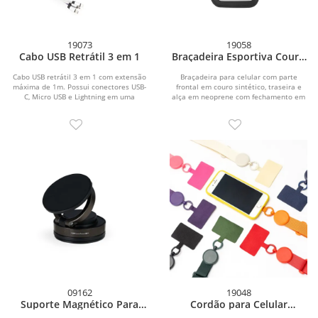
19073
19058
Cabo USB Retrátil 3 em 1
Braçadeira Esportiva Couro
Sintético
Cabo USB retrátil 3 em 1 com extensão
Braçadeira para celular com parte
máxima de 1m. Possui conectores USB-
frontal em couro sintético, traseira e
C, Micro USB e Lightning em uma
alça em neoprene com fechamento em
extremidade e...
velcro....
09162
19048
Suporte Magnético Para
Cordão para Celular
Celular
Poliéster