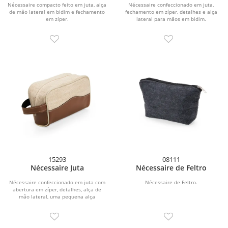
Nécessaire compacto feito em juta, alça
Nécessaire confeccionado em juta,
de mão lateral em bidim e fechamento
fechamento em zíper, detalhes e alça
em zíper.
lateral para mãos em bidim.
15293
08111
Nécessaire Juta
Nécessaire de Feltro
Nécessaire confeccionado em juta com
Nécessaire de Feltro.
abertura em zíper, detalhes, alça de
mão lateral, uma pequena alça
adicional para...