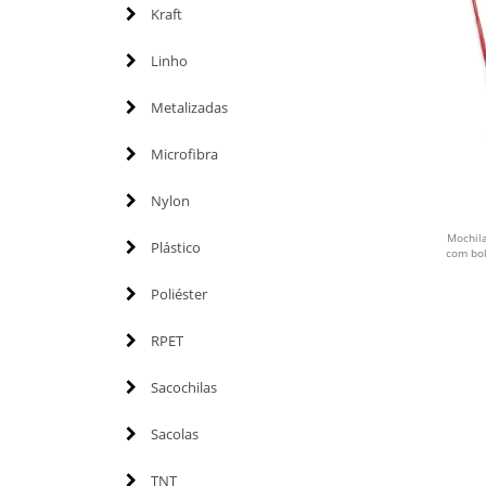
Kraft
Linho
Metalizadas
Microfibra
Nylon
Mochila
Plástico
com bo
Poliéster
RPET
Sacochilas
Sacolas
TNT