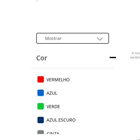
A no
Cor
perfei
VERMELHO
AZUL
VERDE
AZUL ESCURO
CINZA