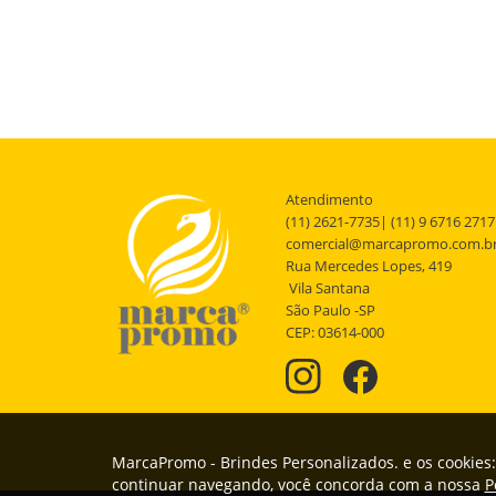
Atendimento
(11) 2621-7735| (11) 9 6716 2717
comercial@marcapromo.com.b
Rua Mercedes Lopes, 419
Vila Santana
São Paulo -SP
CEP: 03614-000
MarcaPromo - Brindes Personalizados. e os cookies:
continuar navegando, você concorda com a nossa
P