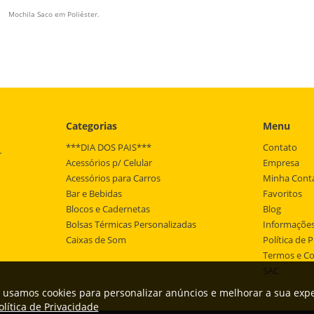
Mochila Saco em Poliéster.
Categorias
Menu
***DIA DOS PAIS***
Contato
r
Acessórios p/ Celular
Empresa
Acessórios para Carros
Minha Cont
Bar e Bebidas
Favoritos
Blocos e Cadernetas
Blog
Bolsas Térmicas Personalizadas
Informações
Caixas de Som
Política de 
Termos e C
SAC
 usamos cookies para personalizar anúncios e melhorar a sua exper
olítica de Privacidade