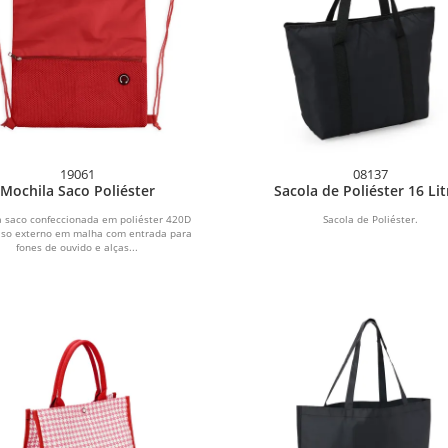
19061
08137
Mochila Saco Poliéster
Sacola de Poliéster 16 Lit
 saco confeccionada em poliéster 420D
Sacola de Poliéster.
lso externo em malha com entrada para
fones de ouvido e alças...