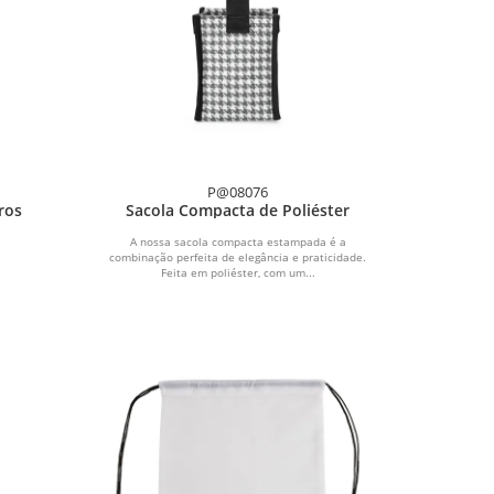
P@08076
ros
Sacola Compacta de Poliéster
A nossa sacola compacta estampada é a
combinação perfeita de elegância e praticidade.
Feita em poliéster, com um...