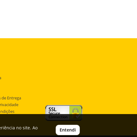
a
 de Entrega
Privacidade
ondições
iência no site. Ao
Entendi