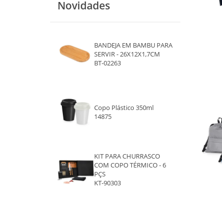
Novidades
ROSA
LARANJA
BANDEJA EM BAMBU PARA
PRETO
SERVIR - 26X12X1,7CM
BT-02263
AZUL CLARO
BRANCO
Copo Plástico 350ml
14875
AMARELO
VINHO
KIT PARA CHURRASCO
PRETO E CINZA
COM COPO TÉRMICO - 6
PÇS
VERDE E CINZA
KT-90303
AZUL E CINZA