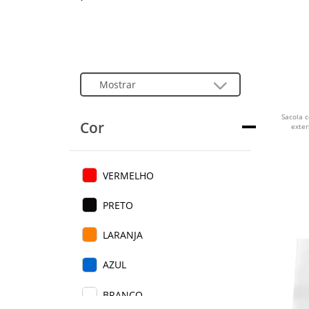
Sacola 
Cor
exter
VERMELHO
PRETO
LARANJA
AZUL
BRANCO