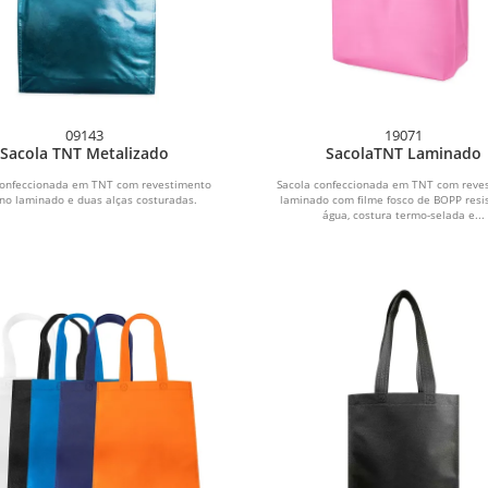
09143
19071
Sacola TNT Metalizado
SacolaTNT Laminado
confeccionada em TNT com revestimento
Sacola confeccionada em TNT com reve
no laminado e duas alças costuradas.
laminado com filme fosco de BOPP resi
água, costura termo-selada e...