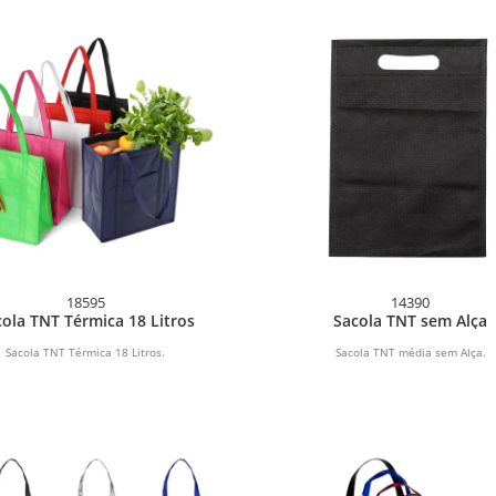
18595
14390
ola TNT Térmica 18 Litros
Sacola TNT sem Alça
Sacola TNT Térmica 18 Litros.
Sacola TNT média sem Alça.