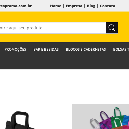
|
|
|
capromo.com.br
Home
Empresa
Blog
Contato
PROMOÇÕES
BAR E BEBIDAS
BLOCOS E CADERNETAS
BOLSAS 
T