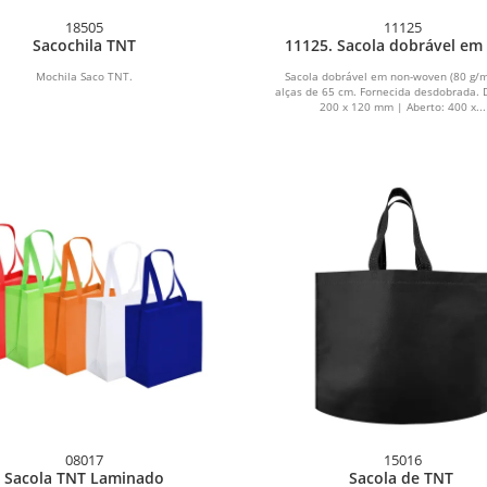
18505
11125
Sacochila TNT
11125. Sacola dobrável em
woven (80 g/m²)
Mochila Saco TNT.
Sacola dobrável em non-woven (80 g/
alças de 65 cm. Fornecida desdobrada. 
200 x 120 mm | Aberto: 400 x...
08017
15016
Sacola TNT Laminado
Sacola de TNT