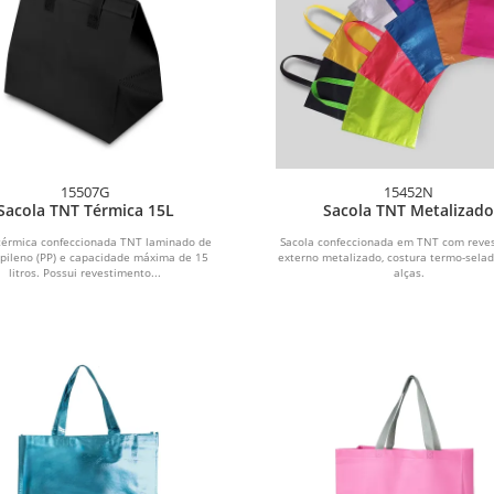
15507G
15452N
Sacola TNT Térmica 15L
Sacola TNT Metalizad
térmica confeccionada TNT laminado de
Sacola confeccionada em TNT com reve
opileno (PP) e capacidade máxima de 15
externo metalizado, costura termo-sela
litros. Possui revestimento...
alças.