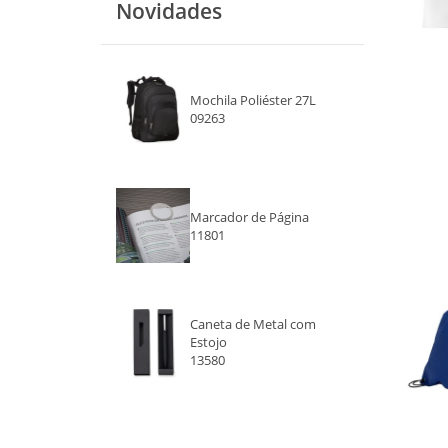
Novidades
VERDE
DOURADO
Mochila Poliéster 27L
PRATA
09263
COBRE
ROXO
Marcador de Página
11801
ROSA
BEGE
Caneta de Metal com
CINZA
Estojo
13580
MARROM
AZUL ESCURO