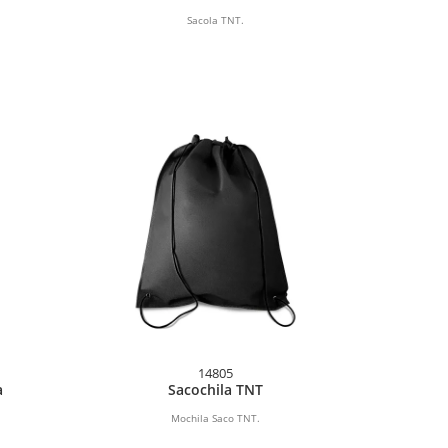
Sacola TNT.
14805
a
Sacochila TNT
Mochila Saco TNT.