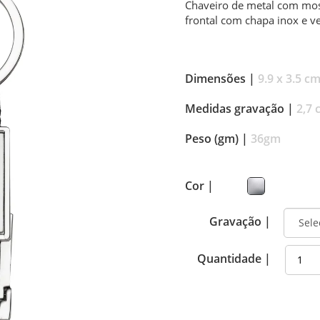
Chaveiro de metal com mosq
frontal com chapa inox e ve
Dimensões |
9.9 x 3.5 c
Medidas gravação |
2,7 
Peso (gm) |
36gm
Cor |
Gravação |
Quantidade |