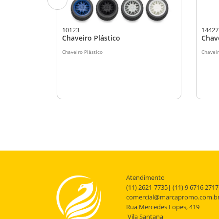
10123
14427
uz LED
Chaveiro Plástico
Chav
luso 3 pilhas
Chaveiro Plástico
Chaveir
Atendimento
(11) 2621-7735| (11) 9 6716 2717
comercial@marcapromo.com.b
Rua Mercedes Lopes, 419
Vila Santana