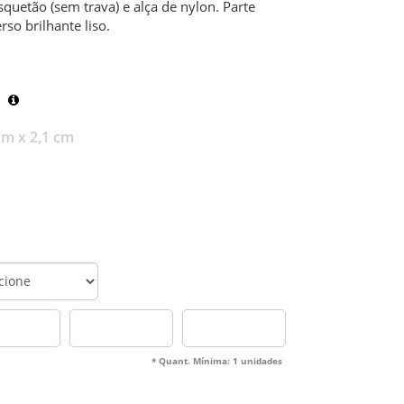
uetão (sem trava) e alça de nylon. Parte
rso brilhante liso.
m
cm x 2,1 cm
* Quant. Mínima: 1 unidades