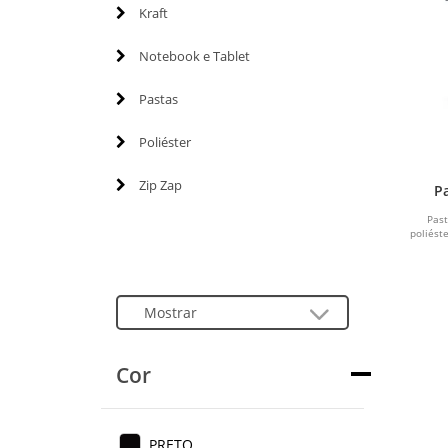
Kraft
Notebook e Tablet
Pastas
Poliéster
Zip Zap
P
Pas
poliést
Cor
PRETO