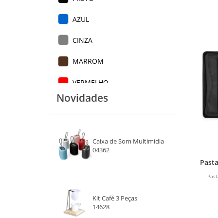
AZUL
CINZA
MARROM
VERMELHO
Novidades
Caixa de Som Multimídia
04362
Past
Past
Kit Café 3 Peças
14628