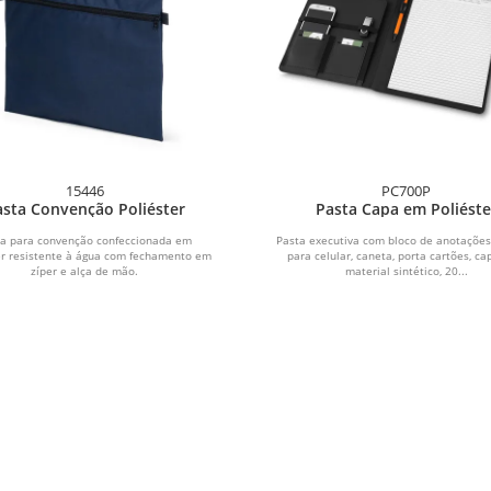
15446
PC700P
asta Convenção Poliéster
Pasta Capa em Poliéste
ta para convenção confeccionada em
Pasta executiva com bloco de anotações
er resistente à água com fechamento em
para celular, caneta, porta cartões, c
zíper e alça de mão.
material sintético, 20...