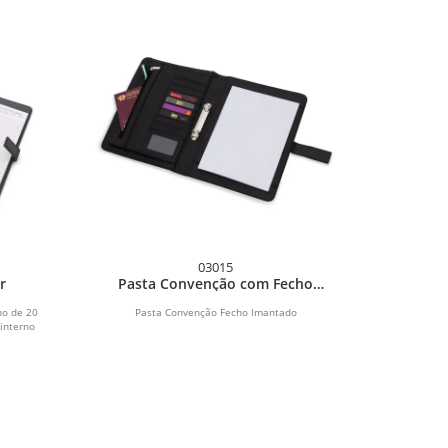
03015
r
Pasta Convenção com Fecho
Imantado
no de 20
Pasta Convenção Fecho Imantado
 interno