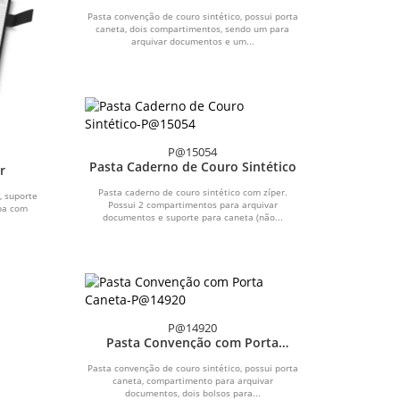
Caneta
Pasta convenção de couro sintético, possui porta
caneta, dois compartimentos, sendo um para
arquivar documentos e um...
P@15054
Pasta Caderno de Couro Sintético
r
Pasta caderno de couro sintético com zíper.
, suporte
Possui 2 compartimentos para arquivar
apa com
documentos e suporte para caneta (não...
P@14920
Pasta Convenção com Porta
Caneta
Pasta convenção de couro sintético, possui porta
caneta, compartimento para arquivar
documentos, dois bolsos para...