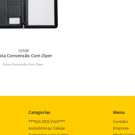
10109
sta Convenção Com Zíper
Pasta Convenção Com Zíper.
Categorias
Menu
***DIA DOS PAIS***
Contato
r
Acessórios p/ Celular
Empresa
Acessórios para Carros
Minha Cont