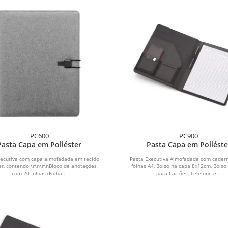
PC600
PC900
Pasta Capa em Poliéster
Pasta Capa em Poliéste
xecutiva com capa almofadada em tecido
Pasta Executiva Almofadada com cader
er, contendo:\r\n\r\nBloco de anotações
folhas A4, Bolso na capa 8x12cm, Bolso
com 20 folhas (Folha...
para Cartões, Telefone e...