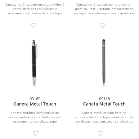
Caneta metálica com textura próximo à
Caneta metálica com ponta e clip em
ponta, detalhes em plástico e
plástico. Possui detalhe emborrachado
acabamento emborrachado no topo
no topo para interação com dispositivos
para o uso em...
de...
09189
09118
Caneta Metal Touch
Caneta Metal Touch
Caneta metálica com pintura de
Caneta metálica com detalhe
acabamento emborrachado. Possui
emborrachado no topo, ideal para uso
acionamento por clique, topo
em dispositivos com telas sensíveis ao
emborrachado para uso em...
toque. Possui...