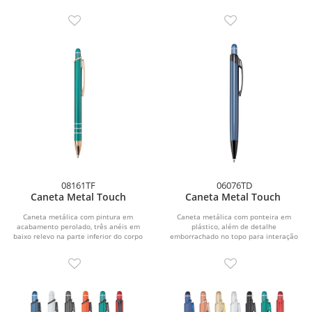
08161TF
06076TD
Caneta Metal Touch
Caneta Metal Touch
Caneta metálica com pintura em
Caneta metálica com ponteira em
acabamento perolado, três anéis em
plástico, além de detalhe
baixo relevo na parte inferior do corpo
emborrachado no topo para interação
e ponteira em...
com dispositivos de telas...