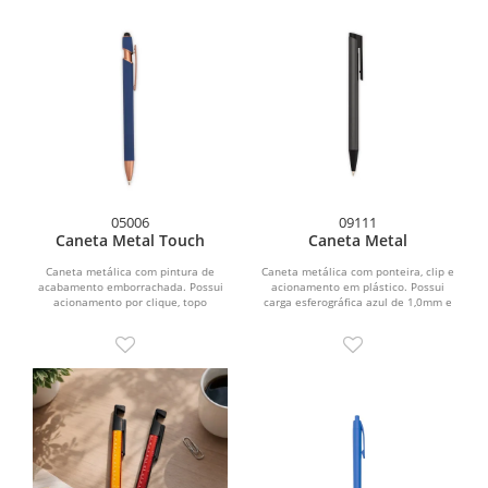
05006
09111
Caneta Metal Touch
Caneta Metal
Caneta metálica com pintura de
Caneta metálica com ponteira, clip e
acabamento emborrachada. Possui
acionamento em plástico. Possui
acionamento por clique, topo
carga esferográfica azul de 1,0mm e
emborrachado para uso em...
acionamento por...