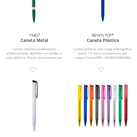
15457
06161L*CP*
Caneta Metal
Caneta Plástica
Caneta metálica acabamento
Caneta plástica com carga esferográfica
emborrachado, detalhes em bambu e
preta 1.0 mm e acionamento por
clipe plástico. Possui acionamento por
clique.\r\n\r\nOBS.: PEDIDOS MÍNIMO
clique e carga...
DE 50 PEÇAS!