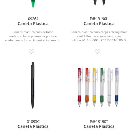
09264
P@13190L
Caneta Plástica
Caneta Plástica
Caneta plástica com detalhe
Caneta plástica com carga esferográfica
emborrachado próximo à ponta e
azul 1.0mm e acionamento por
acabamento fosco. Possui acionamento
clique.\r\n\r\nOBS.: PEDIDOS MÍNIMO
por clique e carga...
DE 50 PEÇAS!
01095C
P@13190T
Caneta Plástica
Caneta Plástica