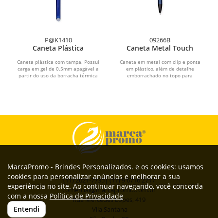
P@K1410
09266B
Caneta Plástica
Caneta Metal Touch
Caneta plástica com tampa. Possui
Caneta em metal com clip e ponta
carga em gel de 0.5mm apagável a
em plástico, além de detalhe
partir do uso da borracha térmica
emborrachado no topo para
fixa à ponteira.
interação com dispositivos de...
MarcaPromo - Brindes Personalizados. e os cookies: usamos
cookies para personalizar anúncios e melhorar a sua
(11) 2621-7735| (11) 9 6716 2717
experiência no site. Ao continuar navegando, você concorda
comercial@marcapromo.com.br
com a nossa
Política de Privacidade
Rua Mercedes Lopes, 419
Entendi
Vila Santana