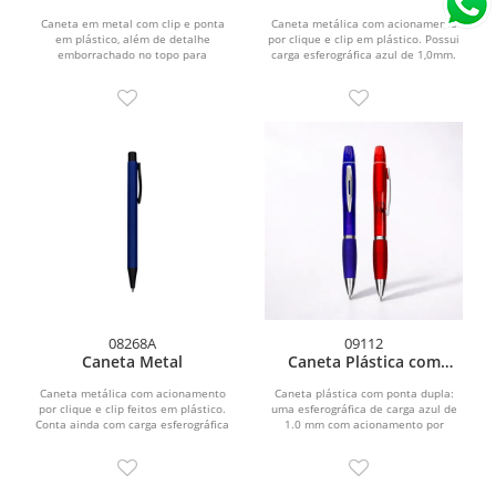
Caneta em metal com clip e ponta
Caneta metálica com acionamento
em plástico, além de detalhe
por clique e clip em plástico. Possui
emborrachado no topo para
carga esferográfica azul de 1,0mm.
interação com dispositivos de...
08268A
09112
Caneta Metal
Caneta Plástica com
Marca-Texto
Caneta metálica com acionamento
Caneta plástica com ponta dupla:
por clique e clip feitos em plástico.
uma esferográfica de carga azul de
Conta ainda com carga esferográfica
1.0 mm com acionamento por
azul de 1,0 mm.
rotação e outra, na parte...