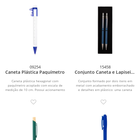
09254
15458
Caneta Plástica Paquímetro
Conjunto Caneta e Lapiseira
Metal
Caneta plástica hexagonal com
Conjunto formado por dois itens em
paquímetro acoplado com escala de
metal com acabamento emborrachado
medição de 10 cm. Possui acionamento
e detalhes em plástico: uma caneta
por clique e carga...
com acionamento por...