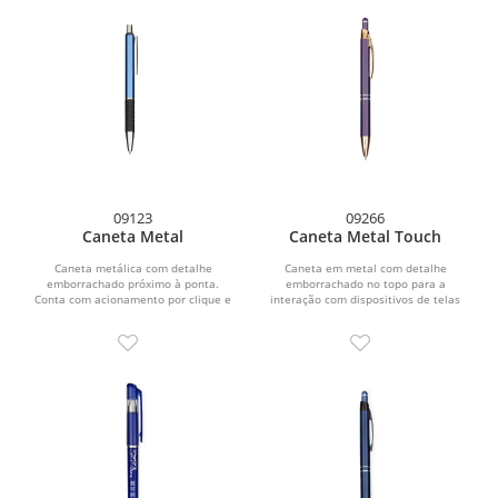
09123
09266
Caneta Metal
Caneta Metal Touch
Caneta metálica com detalhe
Caneta em metal com detalhe
emborrachado próximo à ponta.
emborrachado no topo para a
Conta com acionamento por clique e
interação com dispositivos de telas
carga esferográfica azul de...
sensíveis ao toque. Conta com...