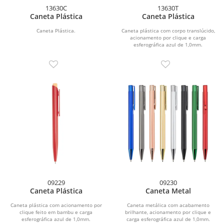
13630C
13630T
Caneta Plástica
Caneta Plástica
Caneta Plástica.
Caneta plástica com corpo translúcido,
acionamento por clique e carga
esferográfica azul de 1,0mm.
09229
09230
Caneta Plástica
Caneta Metal
Caneta plástica com acionamento por
Caneta metálica com acabamento
clique feito em bambu e carga
brilhante, acionamento por clique e
esferográfica azul de 1,0mm.
carga esferográfica azul de 1,0mm.