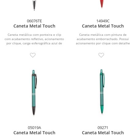
06076TE
14949C
Caneta Metal Touch
Caneta Metal Touch
Caneta metálica com ponteira e clip
Caneta metálica com pintura de
com acabamento refletivo, acionamento
acabamento emborrachado. Possui
por clique, carga esferográfica azul de
acionamento por clique com detalhe
1,0 mm e...
emborrachado no topo para...
05019A
09271
Caneta Metal Touch
Caneta Metal Touch