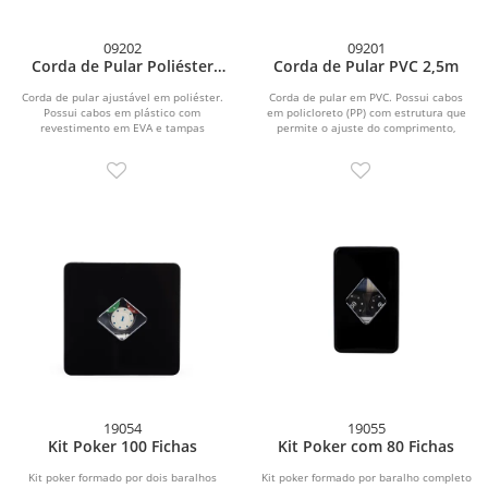
09202
09201
Corda de Pular Poliéster
Corda de Pular PVC 2,5m
2,8m
Corda de pular ajustável em poliéster.
Corda de pular em PVC. Possui cabos
Possui cabos em plástico com
em policloreto (PP) com estrutura que
revestimento em EVA e tampas
permite o ajuste do comprimento,
rosqueáveis para...
podendo atingir...
19054
19055
Kit Poker 100 Fichas
Kit Poker com 80 Fichas
Kit poker formado por dois baralhos
Kit poker formado por baralho completo