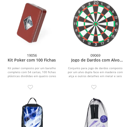
19056
09069
Kit Poker com 100 Fichas
Jogo de Dardos com Alvo
Dupla Face
Kit poker composto por um baralho
Conjunto para jogo de dardos composto
completo com 54 cartas, 100 fichas
por um alvo dupla face em madeira com
plásticas divididas em quatro cores
alça e outros detalhes em metal e seis
diferentes, uma...
dardos...