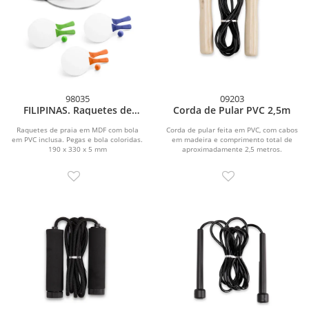
98035
09203
FILIPINAS. Raquetes de
Corda de Pular PVC 2,5m
praia em MDF
Raquetes de praia em MDF com bola
Corda de pular feita em PVC, com cabos
em PVC inclusa. Pegas e bola coloridas.
em madeira e comprimento total de
190 x 330 x 5 mm
aproximadamente 2,5 metros.