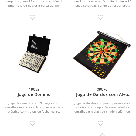
completos, com 54 cartas cada, além de
com 54 cartas, uma ficha de dealer e 80
uma ficha de dealer e cerca de 100
fichas coloridas, sendo 20 na cor preta
fichas...
e...
19053
09070
Jogo de Dominó
Jogo de Dardos com Alvo
Magnético
Jogo de dominó com 28 peças com
Jogo de dardos composto por um alvo
detalhes em relevo. Acompanha estojo
dobrável com dupla face em veludo e
plástico com travas de fechamento.
detalhes em plástico e nylon, além de
seis dardos...