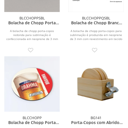
BLCCHOPPSBL
BLCCHOPPQSBL
Bolacha de Chopp Porta
Bolacha de Chopp Branca
Copo em Branco
Para Sublimação Quadrada
Sublimação
A bolacha de chopp porta-copos
A bolacha de chopp porta-copos para
redonda para sublimação é
sublimação é produzida em neoprene
confeccionada em neoprene de 3 mm
de 3 mm com revestimento em tecido
com revestimento em tecido de...
de poliéster...
BLCCHOPP
BG141
Bolacha de Chopp Porta
Porta-Copos com Abridor
Copos Personalizada
de Garrafas