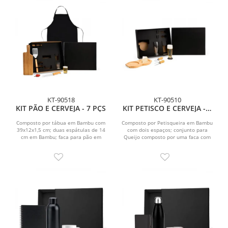
KT-90518
KT-90510
KIT PÃO E CERVEJA - 7 PÇS
KIT PETISCO E CERVEJA - 5
PÇS
Composto por tábua em Bambu com
Composto por Petisqueira em Bambu
39x12x1,5 cm; duas espátulas de 14
com dois espaços; conjunto para
cm em Bambu; faca para pão em
Queijo composto por uma faca com
Bambu/Inox 7 ; espátula...
ponta e garfo em...