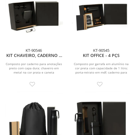
KT-90546
KT-90545
KIT CHAVEIRO, CADERNO E
KIT OFFICE - 4 PÇS
CANETA - 3 PÇS
Composto por caderno para anotações
Composto por garrafa em alumínio na
preto com capa dura; chaveiro em
cor preta com capacidade de 1 litro;
metal na cor prata e caneta
porta-retrato em mdf; caderno para
esferográfica em ABS...
anotações com...