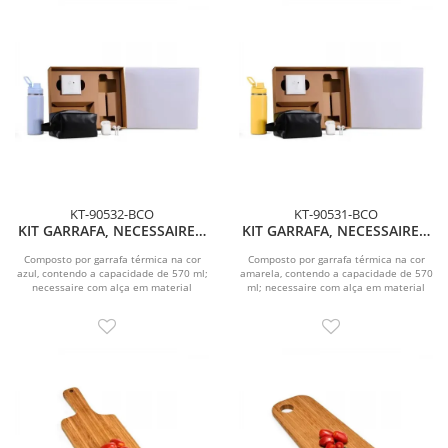
KT-90532-BCO
KT-90531-BCO
KIT GARRAFA, NECESSAIRE E
KIT GARRAFA, NECESSAIRE E
FONE - 3 PÇS
FONE - 3 PÇS
Composto por garrafa térmica na cor
Composto por garrafa térmica na cor
azul, contendo a capacidade de 570 ml;
amarela, contendo a capacidade de 570
necessaire com alça em material
ml; necessaire com alça em material
sintético na...
sintético...