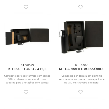
material...
preta e chaveiro na...
KT-90549
KT-90548
KIT ESCRITÓRIO - 4 PÇS
KIT GARRAFA E ACESSÓRIOS
- 4 PÇS
Composto por copo térmico com tampa
Composto por garrafa em alumínio
340ml; chaveiro em metal cinza;
reciclado na cor preta com capacidade
caderno para anotações com cortiça
de 750 ml; chaveiro em metal
composto na cor...
retangular; caderno...