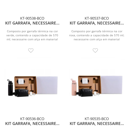
KT-90538-BCO
KT-90537-BCO
KIT GARRAFA, NECESSAIRE E
KIT GARRAFA, NECESSAIRE E
FONE - 3 PÇS
FONE - 3 PÇS
Composto por garrafa térmica na cor
Composto por garrafa térmica na cor
verde, contendo a capacidade de 570
roxa, contendo a capacidade de 570 ml;
ml; necessaire com alça em material
necessaire com alça em material
sintético na...
sintético na...
KT-90536-BCO
KT-90535-BCO
KIT GARRAFA, NECESSAIRE E
KIT GARRAFA, NECESSAIRE E
FONE - 3 PÇS
FONE - 3 PÇS