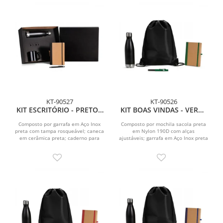
KT-90527
KT-90526
KIT ESCRITÓRIO - PRETO -
KIT BOAS VINDAS - VERDE
4 PÇS
- 4 PÇS
Composto por garrafa em Aço Inox
Composto por mochila sacola preta
preta com tampa rosqueável; caneca
em Nylon 190D com alças
em cerâmica preta; caderno para
ajustáveis; garrafa em Aço Inox preta
anotações com capa...
com tampa rosqueável;...