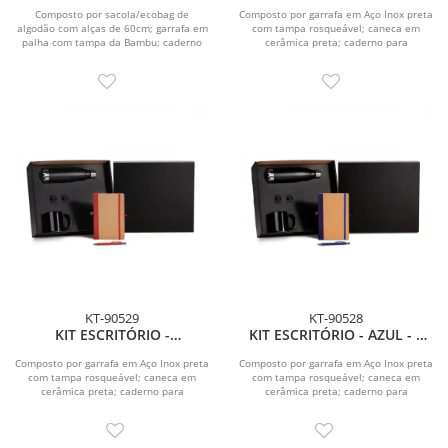
CADERNO E CANETA - 4 PÇS
PÇS
Composto por sacola/ecobag de
Composto por garrafa em Aço Inox preta
algodão com alças de 60cm; garrafa em
com tampa rosqueável; caneca em
palha com tampa da Bambu; caderno
cerâmica preta; caderno para
para anotações na...
anotações com capa...
KT-90529
KT-90528
KIT ESCRITÓRIO -
KIT ESCRITÓRIO - AZUL - 4
VERMELHO - 4 PÇS
PÇS
Composto por garrafa em Aço Inox preta
Composto por garrafa em Aço Inox preta
com tampa rosqueável; caneca em
com tampa rosqueável; caneca em
cerâmica preta; caderno para
cerâmica preta; caderno para
anotações com capa...
anotações com capa...