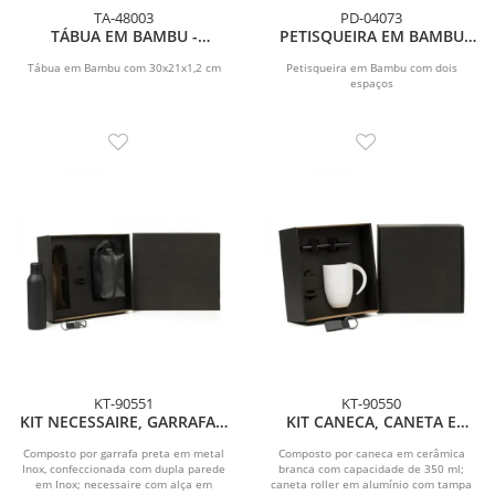
TA-48003
PD-04073
TÁBUA EM BAMBU -
PETISQUEIRA EM BAMBU
30X21X1,2 CM
COM 2 POSICOES
Tábua em Bambu com 30x21x1,2 cm
Petisqueira em Bambu com dois
espaços
KT-90551
KT-90550
KIT NECESSAIRE, GARRAFA E
KIT CANECA, CANETA E
CHAVEIRO - 3 PÇS
CHAVEIRO - 3 PÇS
Composto por garrafa preta em metal
Composto por caneca em cerâmica
Inox, confeccionada com dupla parede
branca com capacidade de 350 ml;
em Inox; necessaire com alça em
caneta roller em alumínio com tampa