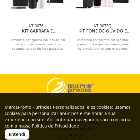
KT-9076U
KT-9073Q
KIT GARRAFA E
KIT FONE DE OUVIDO E
ACESSÓRIOS - 4 PÇS
ACESSÓRIOS - 4 PÇS
Composto por garrafa em Inox na cor
Composto por garrafa em Aço Inox
preta, confeccionada com uma
preta com tampa rosqueável; fone
segunda parede de Inox para alta
de ouvido branco com microfone,
preservação de...
controle de volume e...
MarcaPromo - Brindes Personalizados. e os cookies: usamos
cookies para personalizar anúncios e melhorar a sua
(11) 2621-7735| (11) 9 6716 2717
experiência no site. Ao continuar navegando, você concorda
comercial@marcapromo.com.br
com a nossa
Política de Privacidade
Rua Mercedes Lopes, 419
Entendi
Vila Santana