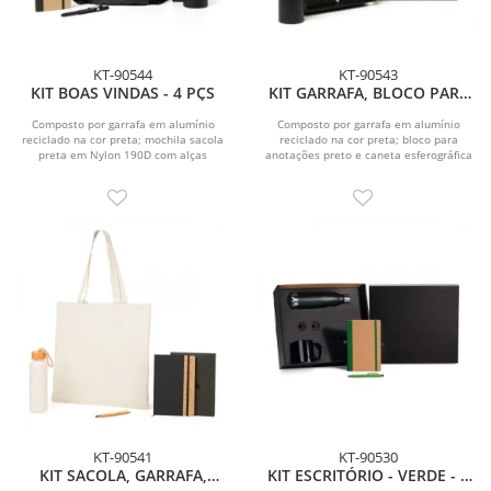
KT-90544
KT-90543
KIT BOAS VINDAS - 4 PÇS
KIT GARRAFA, BLOCO PARA
ANOTAÇÕES E CANETA - 3
PÇS
Composto por garrafa em alumínio
Composto por garrafa em alumínio
reciclado na cor preta; mochila sacola
reciclado na cor preta; bloco para
preta em Nylon 190D com alças
anotações preto e caneta esferográfica
ajustáveis; caderno...
em alumínio...
KT-90541
KT-90530
KIT SACOLA, GARRAFA,
KIT ESCRITÓRIO - VERDE - 4