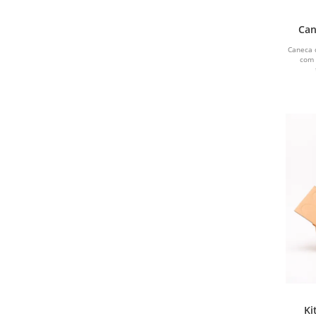
Can
Caneca 
com 
Ki