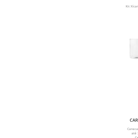
Kit Xíca
CAR
Caneca
até 
C