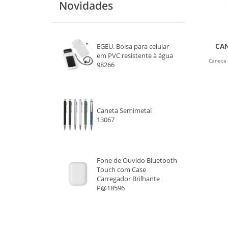
Novidades
MARROM
CHAMPAGNE
CAN
EGEU. Bolsa para celular
ROXO
em PVC resistente à água
Caneca 
98266
VERDE CLARO
VERDE ESCURO
Caneta Semimetal
13067
Fone de Ouvido Bluetooth
Touch com Case
Carregador Brilhante
P@18596