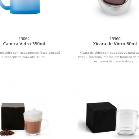
19064
15360
Caneca Vidro 350ml
Xícara de Vidro 80ml
em vidro com acabamento fosco degradê
Xícara de vidro com capacidade para a
e capacidade para até 350ml.
Possui contorno interno em formato de 
estrutura de parede dupla...