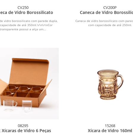
CV250
CV200P
eca de Vidro Borossilicato
Caneca de Vidro Borossili
de vidro borossilicato com parede dupla,
Caneca de vidro borossilicato com pared
capacidade de até 350ml.\r\n\r\nCor
com capacidade de até 250ml.
transparente possui a alça um...
08295
15268
t Xícaras de Vidro 6 Peças
Xícara de Vidro 160ml