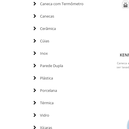
Caneca com Termômetro
Canecas
Cerâmica
Cúias
Inox
KENN
Caneca e
Parede Dupla
ser lava
Plástica
Porcelana
Térmica
Vidro
Xícaras