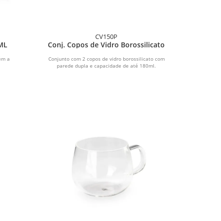
CV150P
ML
Conj. Copos de Vidro Borossilicato
ém a
Conjunto com 2 copos de vidro borossilicato com
parede dupla e capacidade de até 180ml.