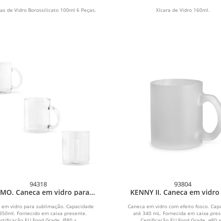
ras de Vidro Borossilicato 100ml 6 Peças.
Xícara de Vidro 160ml.
94318
93804
MO. Caneca em vidro para
KENNY II. Caneca em vidr
sublimação (350 mL)
efeito fosco (340 mL)
 em vidro para sublimação. Capacidade
Caneca em vidro com efeito fosco. Cap
350ml. Fornecido em caixa presente.
até 340 mL. Fornecida em caixa pres
ertificação EU Food Grade. Ø80 x...
Certificação EU Food Grade. ø80 x.