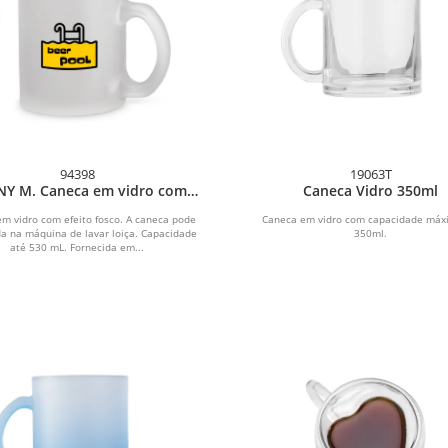
94398
19063T
Y M. Caneca em vidro com
Caneca Vidro 350ml
efeito fosco (530 mL)
m vidro com efeito fosco. A caneca pode
Caneca em vidro com capacidade máx
da na máquina de lavar loiça. Capacidade
350ml.
até 530 mL. Fornecida em...