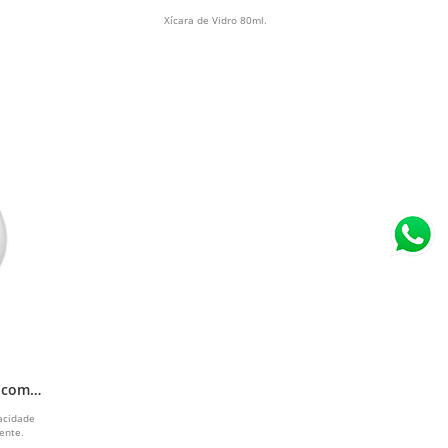
Xícara de Vidro 80ml.
o com
acidade
ente.
..