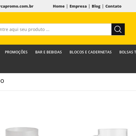
|
|
|
capromo.com.br
Home
Empresa
Blog
Contato
PROMOÇÕES
BAR E BEBIDAS
BLOCOS E CADERNETAS
BOLSAS 
ro