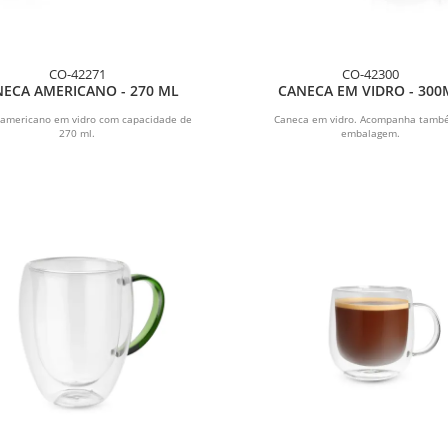
CO-42271
CO-42300
ECA AMERICANO - 270 ML
CANECA EM VIDRO - 300
americano em vidro com capacidade de
Caneca em vidro. Acompanha tamb
270 ml.
embalagem.