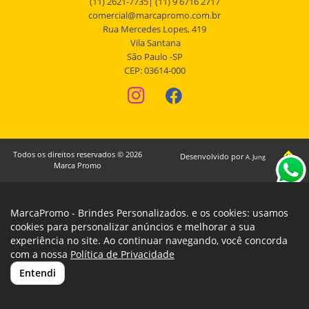
(11) 2621-7735| (11) 9 6716 2717
comercial@marcapromo.com.br
Rua Mercedes Lopes, 419
Vila Santana
São Paulo -SP
CEP: 03614-000
Todos os direitos reservados © 2026
Desenvolvido por
A. Jung
Marca Promo
MarcaPromo - Brindes Personalizados. e os cookies: usamos
cookies para personalizar anúncios e melhorar a sua
experiência no site. Ao continuar navegando, você concorda
com a nossa
Política de Privacidade
Entendi