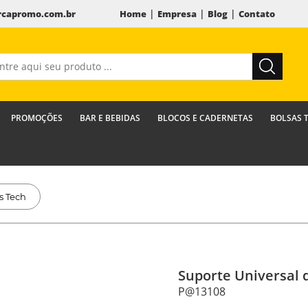
|
|
|
capromo.com.br
Home
Empresa
Blog
Contato
PROMOÇÕES
BAR E BEBIDAS
BLOCOS E CADERNETAS
BOLSAS 
s Tech
Suporte Universal d
P@13108