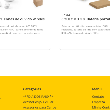
57344
Y. Fones de ouvido wireless
COULOMB 4 0. Bateria portát
ANC e autonomia de 7h, em
slim em alumínio 100% recic
100% reciclado
(4 000 mAh)
de ouvido wireless em ABS 100%
Bateria portátil slim em alumínio 100%
do, com ANC - cancelamento de ruído
reciclado. Bateria de lítio com capacida
 permitindo que se concentre nas...
000 mAh, tempo de vida ≥ 500...
Categorias
Menu
***DIA DOS PAIS***
Contato
r
Acessórios p/ Celular
Empresa
Acessórios para Carros
Minha Cont