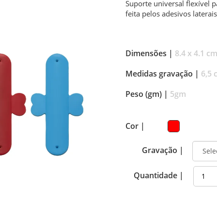
Suporte universal flexível p
feita pelos adesivos laterais
Dimensões |
8.4 x 4.1 c
Medidas gravação |
6,5 
Peso (gm) |
5gm
Cor |
Gravação |
Quantidade |