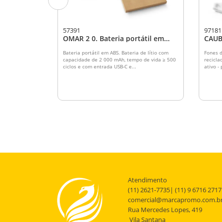
57391
97181
ess
OMAR 2 0. Bateria portátil em
CAUB
ABS (2 000 mAh)
com 
ABS 
em ABS com
Bateria portátil em ABS. Bateria de lítio com
Fones 
so 2 pilhas
capacidade de 2 000 mAh, tempo de vida ≥ 500
recicla
ente. 60...
ciclos e com entrada USB-C e...
ativo -
Atendimento
(11) 2621-7735| (11) 9 6716 2717
comercial@marcapromo.com.b
Rua Mercedes Lopes, 419
Vila Santana