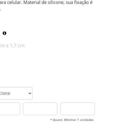
ara celular. Material de silicone, sua fixação é
.
m
cm x 1,7 cm
* Quant. Mínima: 1 unidades