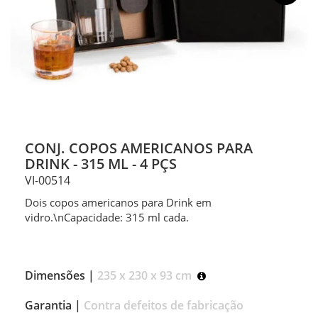
CONJ. COPOS AMERICANOS PARA
DRINK - 315 ML - 4 PÇS
VI-00514
Dois copos americanos para Drink em
vidro.\nCapacidade: 315 ml cada.
Dimensões |
235 x 230 x 93 cm
Garantia |
Contra defeitos de fabricação