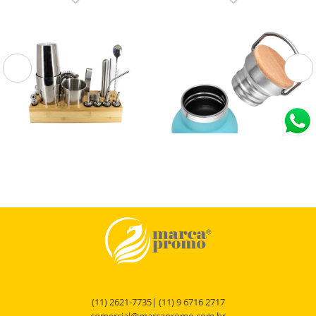
1000 181 1
GA6100
Kit coqueteleira para drinks
Garrafa Térmica
Kit coqueteleira bar profissional para
Garrafa térmica em aço inox com
drinks e bebidas, 550ml. Inox com
parede dupla isolada a vácuo e com
19 peças. Suporte em madeira.
capacidade de até 500ml. Tampa
rosqueável com...
(11) 2621-7735| (11) 9 6716 2717