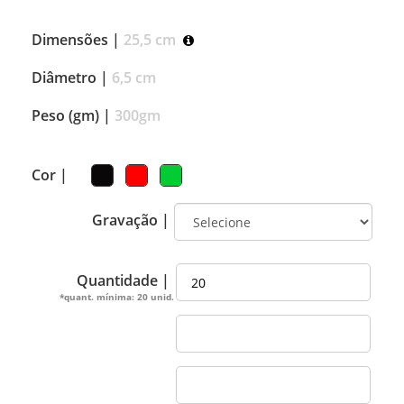
Dimensões |
25,5 cm
Diâmetro |
6,5 cm
Peso (gm) |
300gm
Cor |
Gravação |
Quantidade |
*quant. mínima: 20 unid.