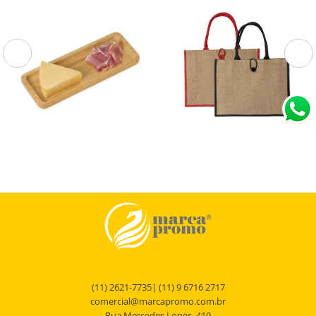
P@18615
18842
Petisqueira de Bambu 26 x
Sacola de Juta
10
Petisqueira de bambu retangular 26 x
Sacola de Juta.
10\r\n
(11) 2621-7735| (11) 9 6716 2717
comercial@marcapromo.com.br
Rua Mercedes Lopes, 419