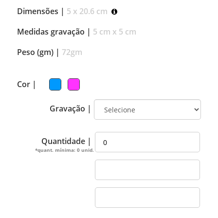
Dimensões |
5 x 20.6 cm
Medidas gravação |
5 cm x 5 cm
Peso (gm) |
72gm
Cor |
Gravação |
Quantidade |
*quant. mínima: 0 unid.