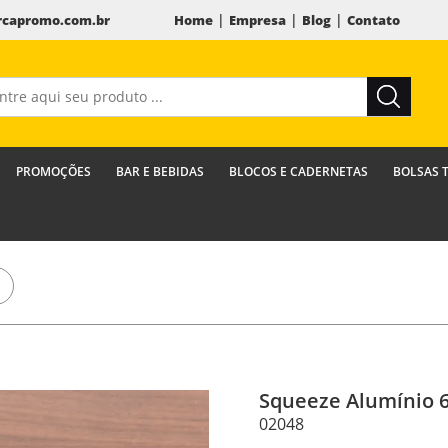
|
|
|
capromo.com.br
Home
Empresa
Blog
Contato
PROMOÇÕES
BAR E BEBIDAS
BLOCOS E CADERNETAS
BOLSAS 
Squeeze Alumínio 
02048