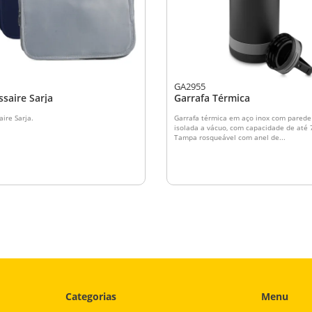
GA2955
saire Sarja
Garrafa Térmica
ire Sarja.
Garrafa térmica em aço inox com parede
isolada a vácuo, com capacidade de até 
Tampa rosqueável com anel de...
Categorias
Menu