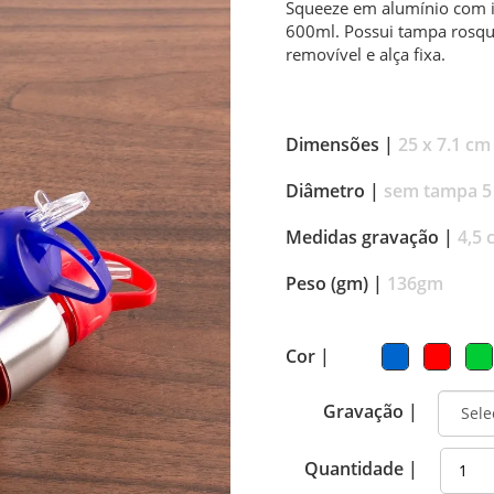
Squeeze em alumínio com i
600ml. Possui tampa rosque
removível e alça fixa.
Dimensões |
25 x 7.1 cm
Diâmetro |
sem tampa 5
Medidas gravação |
4,5 
Peso (gm) |
136gm
Cor |
Gravação |
Quantidade |