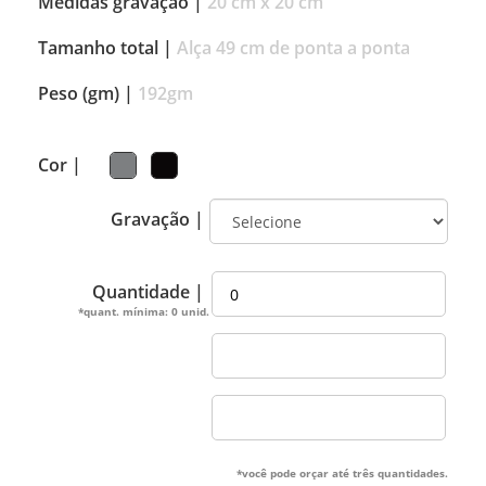
Medidas gravação |
20 cm x 20 cm
Tamanho total |
Alça 49 cm de ponta a ponta
Peso (gm) |
192gm
Cor |
Gravação |
Quantidade |
*quant. mínima: 0 unid.
*você pode orçar até três quantidades.