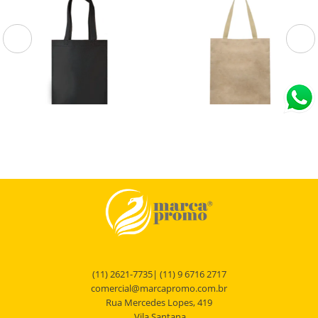
13781N
BCO1000P
Sacola de TNT
Sacola em Poliéster 600D e
Cortiça (38x35x8,5cm)
Sacola de TNT.
Bolsa em Poliéster 600D com detalhe
em cortiça e alça reforçada. Alça com
altura de23 cm, ideal para transporte.
(11) 2621-7735| (11) 9 6716 2717
comercial@marcapromo.com.br
Rua Mercedes Lopes, 419
Vila Santana