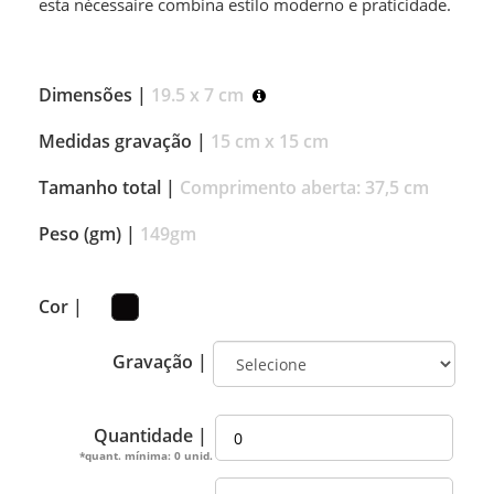
esta nécessaire combina estilo moderno e praticidade.
Dimensões |
19.5 x 7 cm
Medidas gravação |
15 cm x 15 cm
Tamanho total |
Comprimento aberta: 37,5 cm
Peso (gm) |
149gm
Cor |
Gravação |
Quantidade |
*quant. mínima: 0 unid.