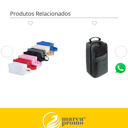
Produtos Relacionados
14722
PT1050
Nécessaire de Nylon
Porta Tênis em Poliéster
300D
Nécessaire de Nylon.
Porta Tênis em tecido poliéster 300D
com bolso frontal e alça de mão.