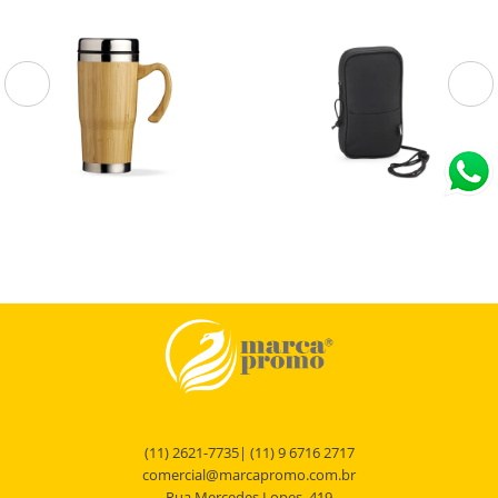
18643
08064
Caneca Bambu 450ml
Mini Bolsa Transversal de
rPET 1L
Caneca Bambu 500ml.
Mini Bolsa Transversal de rPET.
(11) 2621-7735| (11) 9 6716 2717
comercial@marcapromo.com.br
Rua Mercedes Lopes, 419