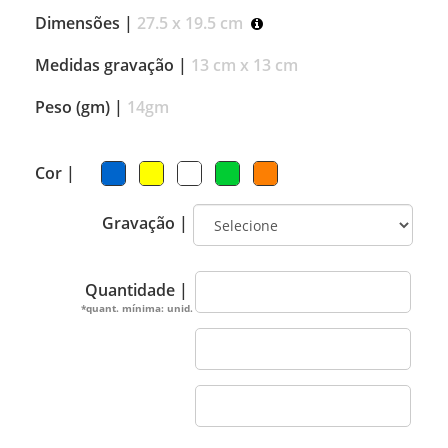
Dimensões |
27.5 x 19.5 cm
Medidas gravação |
13 cm x 13 cm
Peso (gm) |
14gm
Cor |
Gravação |
Quantidade |
*quant. mínima: unid.