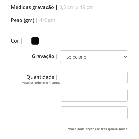
Medidas gravação |
8,5 cm x 19 cm
Peso (gm) |
445gm
Cor |
Gravação |
Quantidade |
*quant. mínima: 1 unid.
*você pode orçar até três quantidades.