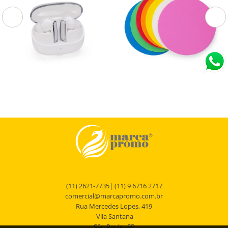
09289
14282
Fone de Ouvido Bluetooth
Porta Copos EVA
com Case Carregador
Fones de ouvido sem fio com estrutura
Porta Copos EVA.
em plástico resistente a leves respingos
de água. Apresenta conexão Bluetooth
5.4 e...
(11) 2621-7735| (11) 9 6716 2717
comercial@marcapromo.com.br
Rua Mercedes Lopes, 419
Vila Santana
São Paulo -SP