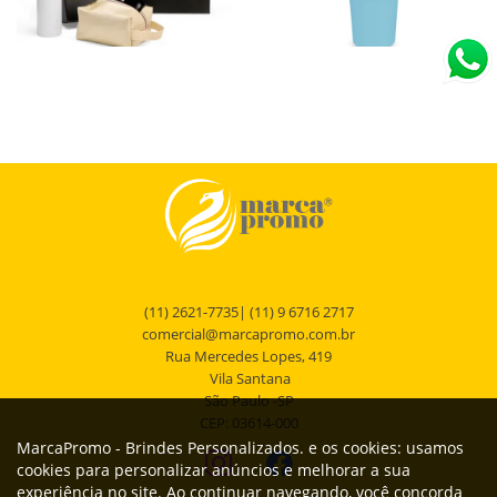
KT-90539
GA9120
KIT NECESSAIRE E GARRAFA -
Garrafa Térmica
2 PÇS
Composto por garrafa em Inox na cor
Garrafa térmica em aço inox com
branca, confeccionada com dupla
parede dupla isolada a vácuo, com
camada e necessaire com alça em
capacidade de até 650ml e com parede
material sintético na...
externa com...
(11) 2621-7735| (11) 9 6716 2717
comercial@marcapromo.com.br
Rua Mercedes Lopes, 419
Vila Santana
São Paulo -SP
CEP: 03614-000
MarcaPromo - Brindes Personalizados. e os cookies: usamos
cookies para personalizar anúncios e melhorar a sua
experiência no site. Ao continuar navegando, você concorda