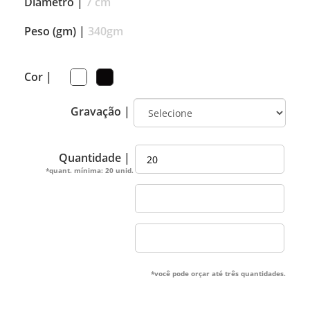
Diâmetro |
7 cm
Peso (gm) |
340gm
Cor |
Gravação |
Quantidade |
*quant. mínima: 20 unid.
*você pode orçar até três quantidades.