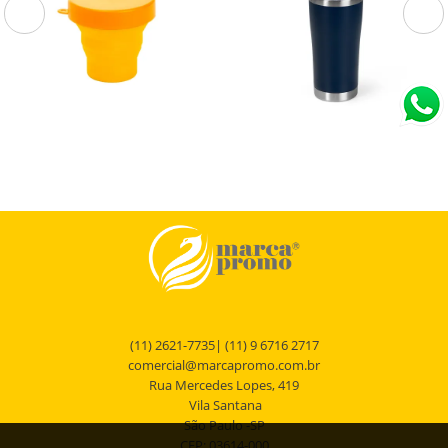
18636
18763A
Copo Retrátil de Silicone
Copo Térmico 550ml
150ml
Copo Retrátil de Silicone 150ml.
Copo térmico em aço inox 304, com
capacidade máxima de 550 ml.
Apresenta construção em parede dupla
e tampa plástica...
(11) 2621-7735| (11) 9 6716 2717
comercial@marcapromo.com.br
Rua Mercedes Lopes, 419
Vila Santana
São Paulo -SP
CEP: 03614-000