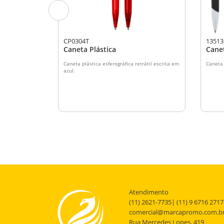
CP0304T
13513
Caneta Plástica
Canet
ográfica azul
Caneta plástica esferográfica retrátil escrita em
Caneta 
que com
azul.
..
Atendimento
(11) 2621-7735| (11) 9 6716 2717
comercial@marcapromo.com.b
Rua Mercedes Lopes, 419