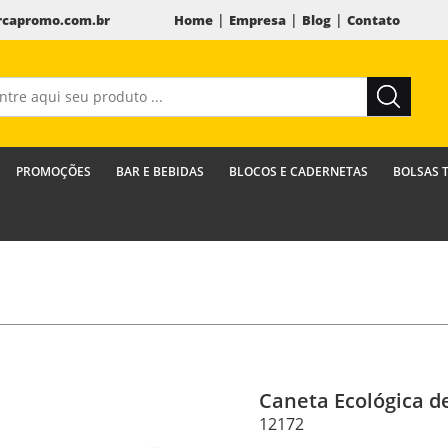
|
|
|
capromo.com.br
Home
Empresa
Blog
Contato
PROMOÇÕES
BAR E BEBIDAS
BLOCOS E CADERNETAS
BOLSAS 
Caneta Ecológica 
12172