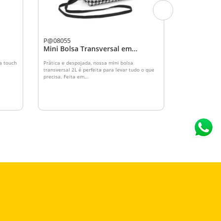
P@08055
CM0220
Mini Bolsa Transversal em
Caneta Met
Algodão 2L
a touch
Prática e despojada, nossa mini bolsa
Caneta esferog
transversal 2L é perfeita para levar tudo o que
reciclado, aci
precisa. Feita em...
rosé/bronze.