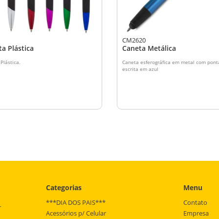
CM2620
a Plástica
Caneta Metálica
Plástica.
Caneta esferográfica em metal com pont
escrita em azul
Categorias
Menu
***DIA DOS PAIS***
Contato
r
Acessórios p/ Celular
Empresa