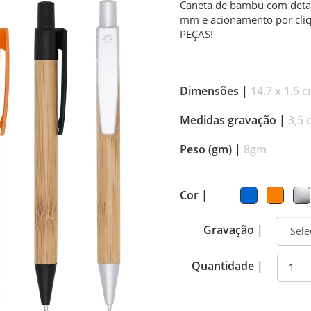
Caneta de bambu com detalh
mm e acionamento por cli
PEÇAS!
Dimensões |
14.7 x 1.5 
Medidas gravação |
3,5 
Peso (gm) |
8gm
Cor |
Gravação |
Quantidade |