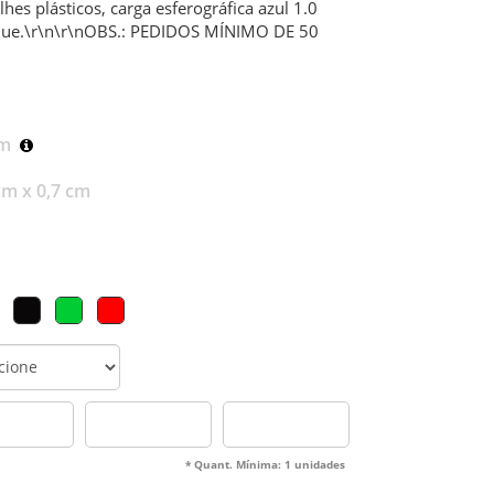
es plásticos, carga esferográfica azul 1.0
que.\r\n\r\nOBS.: PEDIDOS MÍNIMO DE 50
cm
cm x 0,7 cm
* Quant. Mínima: 1 unidades