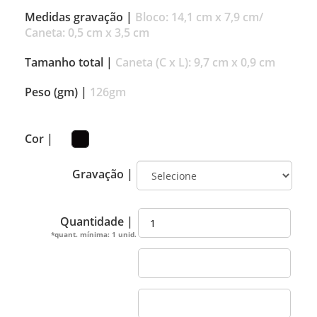
Medidas gravação |
Bloco: 14,1 cm x 7,9 cm/
Caneta: 0,5 cm x 3,5 cm
Tamanho total |
Caneta (C x L): 9,7 cm x 0,9 cm
Peso (gm) |
126gm
Cor |
Gravação |
Quantidade |
*quant. mínima: 1 unid.